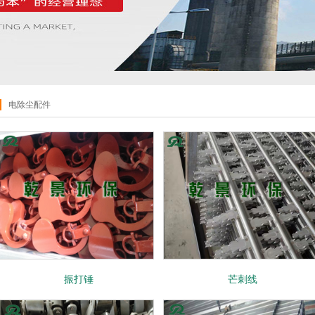
电除尘配件
振打锤
芒刺线