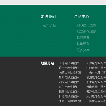
走进我们
产品中心
公司介绍
RTO催化燃烧
RCO催化燃烧
脱硫设备
脱销设备
更多分类
地区分站:
上海电除尘配件
天津电除尘配
辽宁电除尘配件
江西电除尘配
内蒙古电除尘配件
吉林电除尘
贵州电除尘配件
甘肃电除尘配
汕头电除尘配件
韶关电除尘配
江门电除尘配件
佛山电除尘配
揭阳电除尘配件
云浮电除尘配
日照电除尘配件
滨州电除尘配
张家口电除尘配件
衡水电除尘