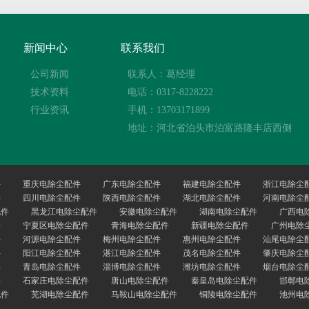
新闻中心
联系我们
公司新闻
联系人：葛经理
技术资料
电话：0317-8228222
行业资讯
手机：13703171899
地址：河北省泊头市泊富路隆丰店西侧
件
重庆电除尘配件
广东电除尘配件
福建电除尘配件
浙江电除尘
件
四川电除尘配件
陕西电除尘配件
湖北电除尘配件
河南电除尘
配件
黑龙江电除尘配件
安徽电除尘配件
湖南电除尘配件
广西电
件
宁夏区电除尘配件
青海电除尘配件
新疆电除尘配件
广州电除
件
河源电除尘配件
梅州电除尘配件
惠州电除尘配件
汕尾电除尘
件
阳江电除尘配件
湛江电除尘配件
茂名电除尘配件
肇庆电除尘
件
青岛电除尘配件
淄博电除尘配件
潍坊电除尘配件
烟台电除尘
件
石家庄电除尘配件
唐山电除尘配件
秦皇岛电除尘配件
邯郸电
配件
芜湖电除尘配件
马鞍山电除尘配件
铜陵电除尘配件
池州电