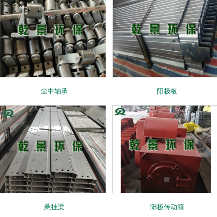
尘中轴承
阳极板
悬挂梁
阳极传动箱